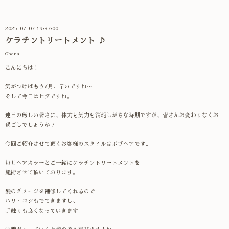
2025-07-07 19:37:00
ケラチントリートメント ♪
Ohana
こんにちは！
気がつけばもう7月、早いですね〜
そして今日は七夕ですね。
連日の厳しい暑さに、体力も気力も消耗しがちな時期ですが、
皆さんお変わりなくお
過ごしでしょうか？
今回ご紹介させて頂くお客様のスタイルはボブヘアです。
毎月ヘアカラーとご一緒にケラチントリートメントを
施術させて頂いております。
髪のダメージを補修してくれるので
ハリ・コシもでてきますし、
手触りも良くなっていきます。