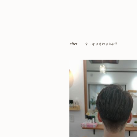
after
すっきりさわやかに!!