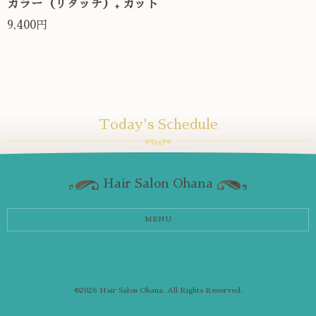
カラー（リタッチ）₊ カット
9,400円
Today's Schedule
Hair Salon Ohana
MENU
©2026
Hair Salon Ohana
. All Rights Reserved.